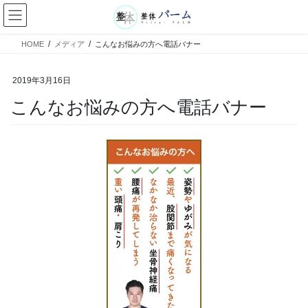
コ
ナ
ン
ビ
テ
ゲ
HOME
メディア
こんなお悩みの方へ電話バナー
ン
ー
ツ
シ
へ
ョ
2019年3月16日
ス
ン
こんなお悩みの方へ電話バナー
キ
に
ッ
移
プ
動