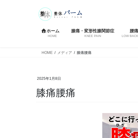
コ
ナ
ン
ビ
テ
ゲ
ン
ー
ホーム
膝痛・変形性膝関節症
腰
ツ
シ
HOME
KNEE PAIN
LOW BACK
へ
ョ
ス
ン
HOME
メディア
膝痛腰痛
キ
に
ッ
移
プ
動
2025年1月8日
膝痛腰痛