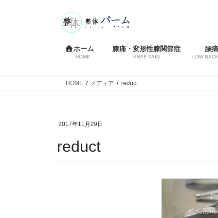
コ
ナ
ン
ビ
テ
ゲ
ン
ー
ホーム
膝痛・変形性膝関節症
腰
ツ
シ
HOME
KNEE PAIN
LOW BACK
へ
ョ
ス
ン
HOME
メディア
reduct
キ
に
ッ
移
プ
動
2017年11月29日
reduct