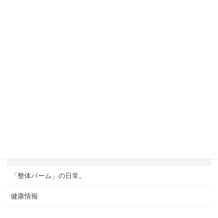
2025年3月22日
【もう我慢しない！】膝痛に悩む人が日常生活で困る
ことトップ10と解決策
2025年3月7日
【あなたは大丈夫？】変形性膝関節症になりやすい人
の特徴と予防法
2025年2月24日
カテゴリー
《お知らせ》
「整体パーム」の日常。
健康情報