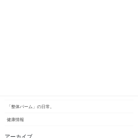
【もう我慢しない！】膝痛に悩む人が日常生活で困る
ことトップ10と解決策
2025年3月7日
【あなたは大丈夫？】変形性膝関節症になりやすい人
の特徴と予防法
2025年2月24日
カテゴリー
《お知らせ》
「整体パーム」の日常。
健康情報
アーカイブ