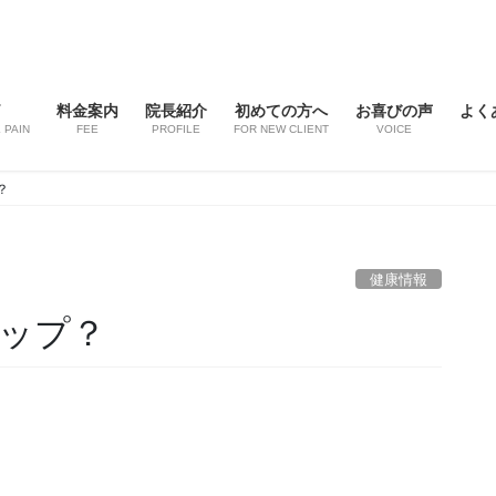
痛
料金案内
院長紹介
初めての方へ
お喜びの声
よく
 PAIN
FEE
PROFILE
FOR NEW CLIENT
VOICE
？
健康情報
ップ？