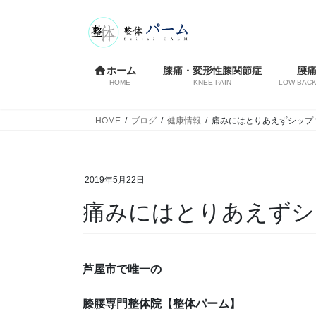
コ
ナ
ン
ビ
テ
ゲ
ン
ー
ホーム
膝痛・変形性膝関節症
腰
ツ
シ
HOME
KNEE PAIN
LOW BACK
へ
ョ
ス
ン
HOME
ブログ
健康情報
痛みにはとりあえずシップ
キ
に
ッ
移
プ
動
2019年5月22日
痛みにはとりあえずシ
芦屋市で唯一の
膝腰専門整体院
【整体パーム】