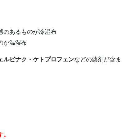
感のあるものが冷湿布
のが温湿布
ェルビナク・ケトプロフェン
などの薬剤が含ま
。
、
す。